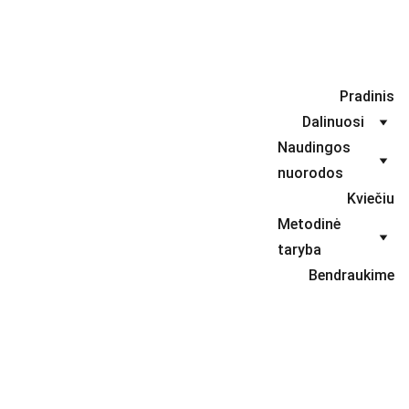
Kviečiu dalyvauti projekte Tu mane sušildai, tu mane 
glaudi", festivalyje - konkurse "Meilės giesmės"
.
Pradinis
Dalinuosi
Naudingos 
nuorodos
Kviečiu
Metodinė 
taryba
Bendraukime