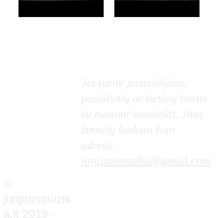
Jei turite pastebėjimų, 
pasiūlymų ar tiesiog norite 
su manimi susisiekti, Jūsų 
žinučių lauksiu šiuo 
adresu: 
jurgitosmuzika@gmail.com
© 
jurgitosmuzik
a.lt 2019 - 